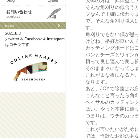
大体の方は「昇降盤で
そんな角刈りの似合う
ブなんで正確に伝わり
2021.9.3
ネットショップはこちらです
で、そんな角刈り職人
す。
2021.8.3
角刈りでもない僕が思
twitter & Facebook & instagram
けどね、格好が良いん
はコチラです
カッティングボードは
パンとチーズとワイン
切って良し運んで良し
そのまま器になってし
これがまな板になると、
なります。
あと、JOYで除菌はお
こんなこと言ったら角
ベイサルのカッティン
はい。やっと本題に辿
つまりは、ウチのカッ
です。
これが言いたいがため
では、怪訝なお顔のあ